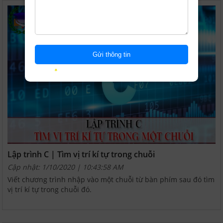
Lập trình C | Tìm vị trí kí tự trong chuỗi
Cập nhật: 1/10/2020 | 10:43:58 AM
Viết chương trình nhập vào một chuỗi từ bàn phím sau đó tìm
vị trí kí tự trong chuỗi đó.