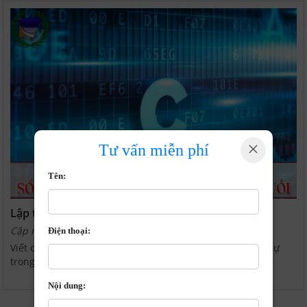
×
Tư vấn miễn phí
Tên:
Lập trình C | Số lần xuất hiện của kí tự
Cập nhật: 1/10/2020 | 11:38:18 AM
Điện thoại:
Viết chương trình in ra màn hình số lần xuất hiện của kí tự
trong chuỗi.
Nội dung: