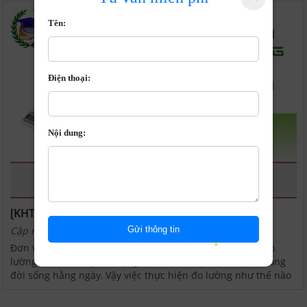
Tên:
Điện thoại:
Nội dung:
[KHTN 6] - Các phép đo lường
Cập nhật: 19/11/2021 | 9:42:14 PM
Đơn vị đo độ dài, khối lượng, thời gian là các đại lượng đo
lường cơ bản và quan trọng khi chỉ ở môn Toán mà cả trong
đời sống hằng ngày. Vậy việc thực hiện đo lường như thế nào
? Nội dung chi tiết và các bài tập áp dụng...