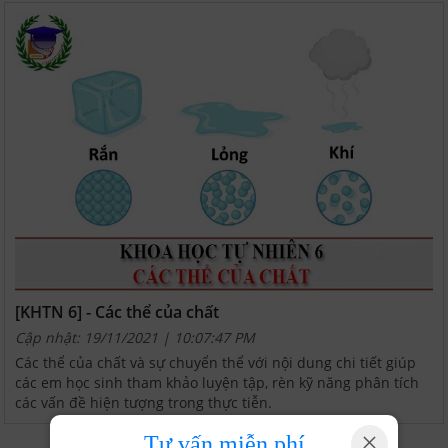
[KHTN 6] - Các thể của chất
Cập nhật: 19/11/2021 | 10:07:47 PM
Các thể của chất và sự chuyển thể với nội dung chi tiết giúp
các em học sinh tham khảo luyện tập, rèn kỹ năng phân tích
các vấn đề hiện tượng trong thực tiễn.
×
Tư vấn miễn phí