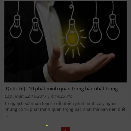
[Quốc tế] - 10 phát minh quan trọng bậc nhất trong
lịch sử nhân loại phần 1
Cập nhật: 22/11/2017 | 4:14:23 PM
Trong lịch sử nhân loại có rất nhiều phát minh có ý nghĩa
nhưng có 10 phát minh quan trọng bậc nhất mà bạn nên biết
...