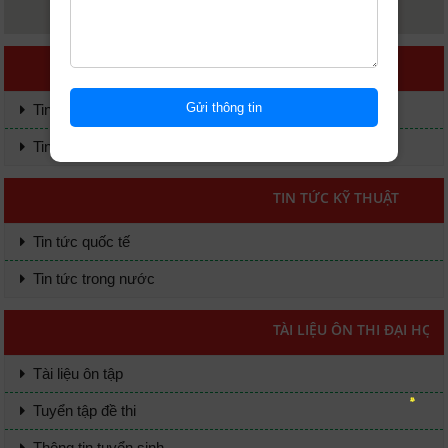
TIN TỨC KINH TẾ
Tin tức quốc tế
Tin tức trong nước
TIN TỨC KỸ THUẬT
Tin tức quốc tế
Tin tức trong nước
TÀI LIỆU ÔN THI ĐẠI HỌC
Tài liệu ôn tập
Tuyển tập đề thi
Thông tin tuyển sinh