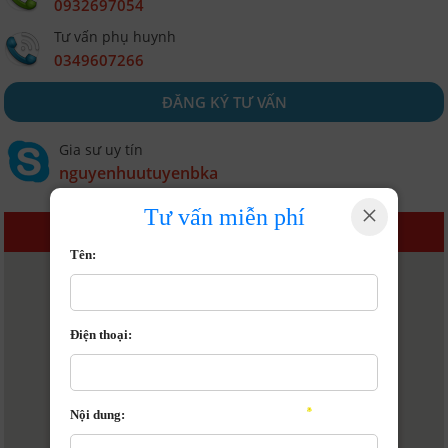
0932697054
Tư vấn phụ huynh
0349607266
ĐĂNG KÝ TƯ VẤN
Gia sư uy tín
nguyenhuutuyenbka
×
Tư vấn miễn phí
BẢN ĐỒ
Tên:
Điện thoại:
Bản đồ
Nội dung: