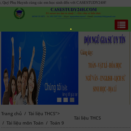
Huynh cùng các em học sinh đến với CASESTUDY24H!
Trang chủ
/
Tài liệu THCS">
Tài liệu THCS
/
Tài liệu môn Toán
/
Toán 9