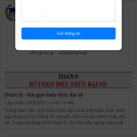
[Toán 9] - Rút gọn biểu thức đại số
Cập nhật: 29/5/2021 | 8:40:31 AM
Trong toán học, một biểu thức đại số là một biểu thức được
xây dựng từ các hằng số nguyên, biến và các phép toán đại
số. Trong chương trình Toán 9, các bài toán dạng này xuất
hiện nhiều và có trong đề thi vào lớp 10. Vì vậy,...