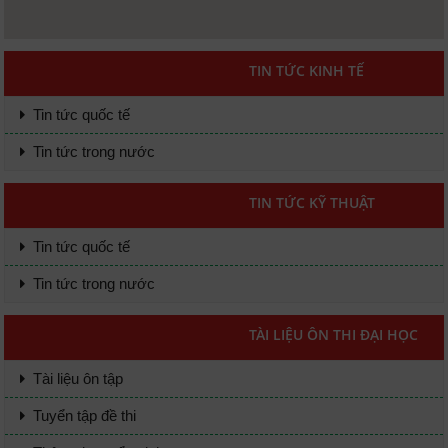
TIN TỨC KINH TẾ
Tin tức quốc tế
Tin tức trong nước
TIN TỨC KỸ THUẬT
Tin tức quốc tế
Tin tức trong nước
TÀI LIỆU ÔN THI ĐẠI HỌC
Tài liệu ôn tập
Tuyển tập đề thi