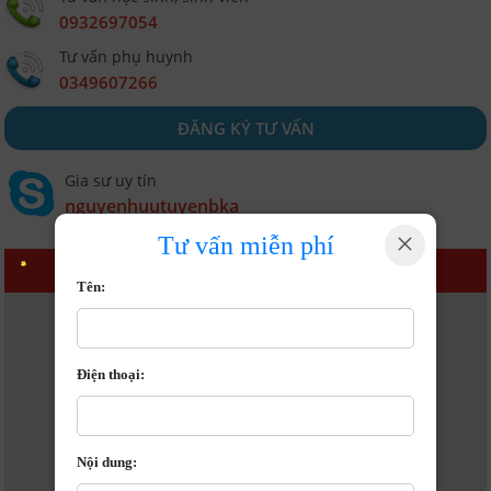
0932697054
Tư vấn phụ huynh
0349607266
ĐĂNG KÝ TƯ VẤN
Gia sư uy tín
nguyenhuutuyenbka
×
Tư vấn miễn phí
BẢN ĐỒ
Tên:
Điện thoại:
Bản đồ
Nội dung: