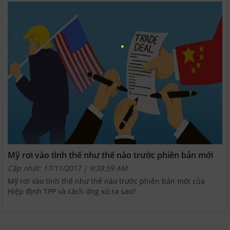
Mỹ rơi vào tình thế như thế nào trước phiên bản mới
của Hiệp định TPP
Cập nhật: 17/11/2017 | 9:38:59 AM
Mỹ rơi vào tình thế như thế nào trước phiên bản mới của
Hiệp định TPP và cách ứng xử ra sao?