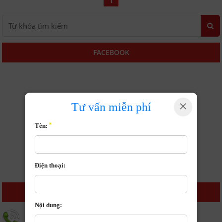
FACEBOOK
×
Tư vấn miễn phí
Tên:
Điện thoại:
LIÊN HỆ GIA SƯ GIỎI NHẤT
Nội dung:
Tư vấn học sinh, sinh viên