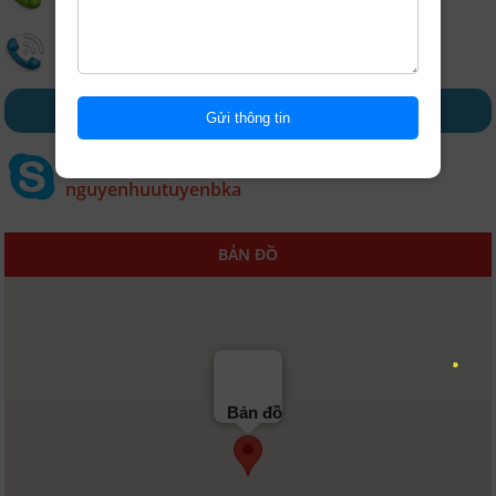
0932697054
Tư vấn phụ huynh
0349607266
ĐĂNG KÝ TƯ VẤN
Gia sư uy tín
nguyenhuutuyenbka
BẢN ĐỒ
Bản đồ