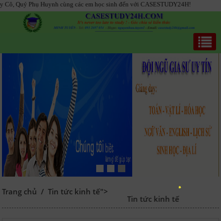
uý Phụ Huynh cùng các em học sinh đến với CASESTUDY24H!
Trang chủ
/
Tin tức kinh tế">
Tin tức kinh tế