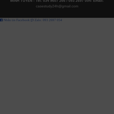
MINH TUYẾN - Tel: 034 9607 266 / 093 2697 054- Email:
casestudy24h@gmail.com
Nhắn tin Facebook
Zalo: 093 2697 054