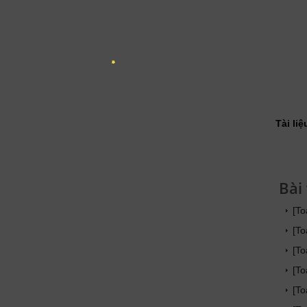
Tài li
Bài
[To
[To
[To
[To
[To