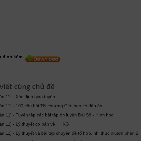
ệu đính kèm:
 viết cùng chủ đề
án 11] - Xác định giao tuyến
án 11] - 100 câu hỏi TN chương Giới hạn có đáp án
án 11] - Tuyển tập các bài tập ôn luyện Đại Số - Hình học
án 11] - Lý thuyết cơ bản về HHKG
án 11] - Lý thuyết và bài tập chuyên đề tổ hợp, nhị thức niutơn phần 2