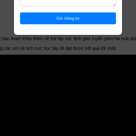
bạn tham khảo thêm về bài tập xác định giao tuyến giữa hai mặt p
g các em sẽ tích cực học tập để đạt được kết quả tốt nhất.