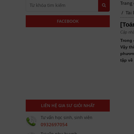
Trang
/
Tài
FACEBOOK
[Toá
Cập nhậ
Trong 
Vậy th
phương
tập về
LIÊN HỆ GIA SƯ GIỎI NHẤT
Tư vấn học sinh, sinh viên
0932697054
Tư vấn phụ huynh