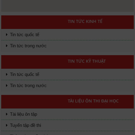
TIN TỨC KINH TẾ
Tin tức quốc tế
Tin tức trong nước
TIN TỨC KỸ THUẬT
Tin tức quốc tế
Tin tức trong nước
TÀI LIỆU ÔN THI ĐẠI HỌC
Tài liệu ôn tập
Tuyển tập đề thi