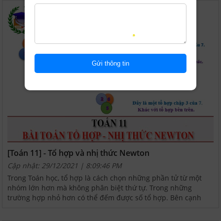
[Toán 11] - Tổ hợp và nhị thức Newton
Cập nhật: 29/12/2021 | 8:09:46 PM
Trong Toán học, tổ hợp là cách chọn những phần tử từ một
nhóm lớn hơn mà không phân biệt thứ tự. Trong những
trường hợp nhỏ hơn có thể đếm được số tổ hợp. Bên cạnh
nội dung này, file dưới đây trình bày thêm định lý khai triển...