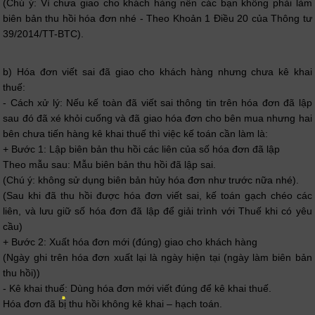
(Chú ý: Vì chưa giao cho khách hàng nên các bạn không phải làm
biên bản thu hồi hóa đơn nhé - Theo Khoản 1 Điều 20 của Thông tư
39/2014/TT-BTC).
b) Hóa đơn viết sai đã giao cho khách hàng nhưng chưa kê khai
thuế:
- Cách xử lý: Nếu kế toàn đã viết sai thông tin trên hóa đơn đã lập
sau đó đã xé khỏi cuống và đã giao hóa đơn cho bên mua nhưng hai
bên chưa tiến hàng kê khai thuế thì việc kế toán cần làm là:
+ Bước 1: Lập biên bản thu hồi các liên của số hóa đơn đã lập
Theo mẫu sau: Mẫu biên bản thu hồi đã lập sai.
(Chú ý: không sử dụng biên bản hủy hóa đơn như trước nữa nhé).
(Sau khi đã thu hồi được hóa đơn viết sai, kế toán gạch chéo các
liên, và lưu giữ số hóa đơn đã lập để giải trình với Thuế khi có yêu
cầu)
+ Bước 2: Xuất hóa đơn mới (đúng) giao cho khách hàng
(Ngày ghi trên hóa đơn xuất lại là ngày hiện tại (ngày làm biên bản
thu hồi))
- Kê khai thuế: Dùng hóa đơn mới viết đúng để kê khai thuế.
Hóa đơn đã bị thu hồi không kê khai – hạch toán.