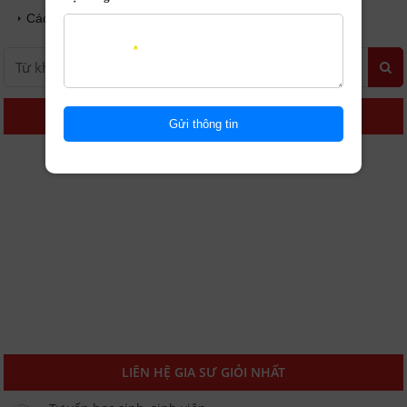
Các mẹo quảng cáo hấp dẫn
FACEBOOK
LIÊN HỆ GIA SƯ GIỎI NHẤT