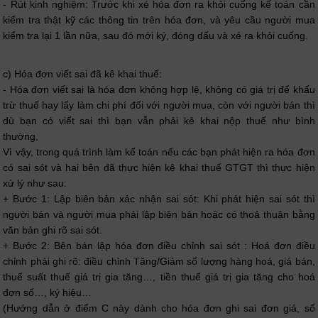
- Rút kinh nghiệm: Trước khi xé hóa đơn ra khỏi cuống kế toán cần
kiểm tra thật kỹ các thông tin trên hóa đơn, và yêu cầu người mua
kiểm tra lại 1 lần nữa, sau đó mới ký, đóng dấu và xé ra khỏi cuống.
c) Hóa đơn viết sai đã kê khai thuế:
- Hóa đơn viết sai là hóa đơn không hợp lệ, không có giá trị để khấu
trừ thuế hay lấy làm chi phí đối với người mua, còn với người bán thì
dù bạn có viết sai thì bạn vẫn phải kê khai nộp thuế như bình
thường,
Vì vậy, trong quá trình làm kế toán nếu các bạn phát hiện ra hóa đơn
có sai sót và hai bên đã thực hiện kê khai thuế GTGT thì thực hiện
xử lý như sau:
+ Bước 1: Lập biên bản xác nhận sai sót: Khi phát hiện sai sót thì
người bán và người mua phải lập biên bản hoặc có thoả thuận bằng
văn bản ghi rõ sai sót.
+ Bước 2: Bên bán lập hóa đơn điều chỉnh sai sót : Hoá đơn điều
chỉnh phải ghi rõ: điều chỉnh Tăng/Giảm số lượng hàng hoá, giá bán,
thuế suất thuế giá trị gia tăng…, tiền thuế giá trị gia tăng cho hoá
đơn số…, ký hiệu…
(Hướng dẫn ở điểm C này dành cho hóa đơn ghi sai đơn giá, số