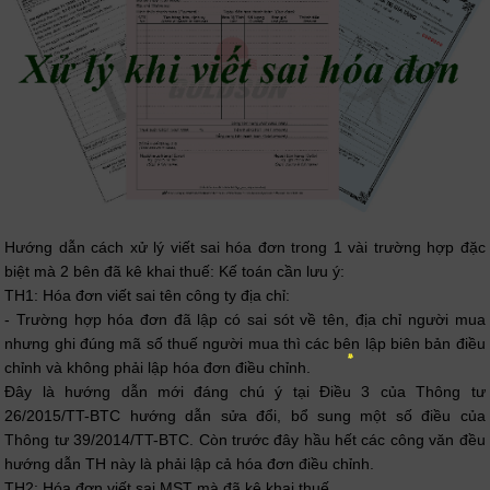
Hướng dẫn cách xử lý viết sai hóa đơn trong 1 vài trường hợp đặc
biệt mà 2 bên đã kê khai thuế: Kế toán cần lưu ý:
TH1: Hóa đơn viết sai tên công ty địa chỉ:
- Trường hợp hóa đơn đã lập có sai sót về tên, địa chỉ người mua
nhưng ghi đúng mã số thuế người mua thì các bên lập biên bản điều
chỉnh và không phải lập hóa đơn điều chỉnh.
Đây là hướng dẫn mới đáng chú ý tại Điều 3 của Thông tư
26/2015/TT-BTC hướng dẫn sửa đổi, bổ sung một số điều của
Thông tư 39/2014/TT-BTC. Còn trước đây hầu hết các công văn đều
hướng dẫn TH này là phải lập cả hóa đơn điều chỉnh.
TH2: Hóa đơn viết sai MST mà đã kê khai thuế