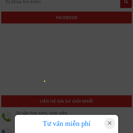
FACEBOOK
LIÊN HỆ GIA SƯ GIỎI NHẤT
Tư vấn học sinh, sinh viên
0932697054
×
Tư vấn miễn phí
Tư vấn phụ huynh